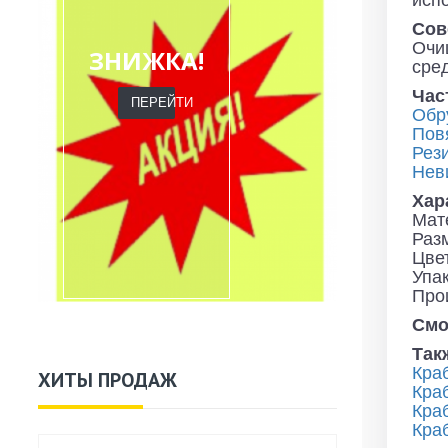
исп
Сов
Очи
ЗНИЖКА!
сре
Час
ПЕРЕЙТИ
Обр
Пов
Рез
Нев
Хар
Мат
Разм
Цве
Упак
Про
Смо
Так
Краб
ХИТЫ ПРОДАЖ
Кра
Кра
Кра