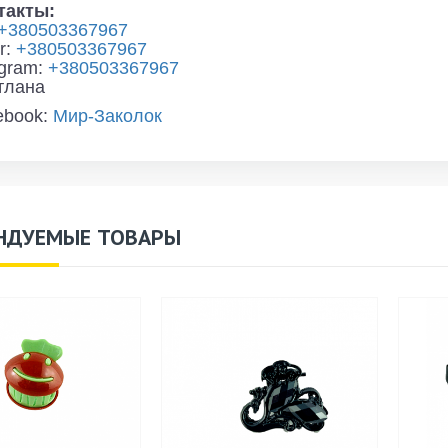
такты:
+380503367967
r:
+380503367967
egram:
+380503367967
тлана
ebook:
Мир-Заколок
НДУЕМЫЕ ТОВАРЫ