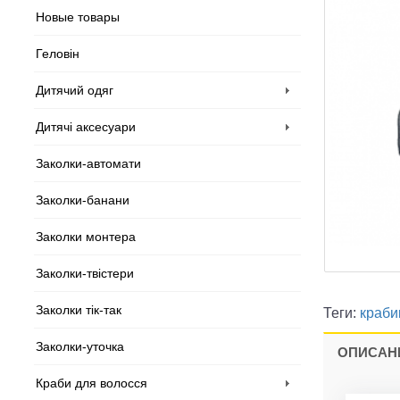
Новые товары
Геловін
Дитячий одяг
Дитячі аксесуари
Заколки-автомати
Заколки-банани
Заколки монтера
Заколки-твістери
Заколки тік-так
Теги:
краби
Заколки-уточка
ОПИСАН
Краби для волосся