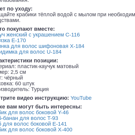
ользования.
ет по уходу:
щайте крабики тёплой водой с мылом при необходим
дствами.
то покупают вместе:
уч женский с украшением C-116
язка E-170
инка для волос шифоновая X-184
идимка для волос U-184
актеристики позиции:
ериал: пластик-каучук матовый
ер: 2,5 см
т: чёрный
овка: 60 штук
изводитель: Турция
трите видео инструкцию:
YouTube
же вам могут быть интересны:
ик для волос боковой Y-46
б-банан для волос T-93
б для волос боковой E-141
бик для волос боковой X-400