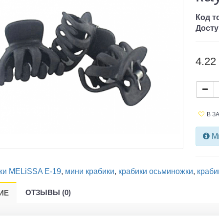
Код т
Досту
4.22 
В З
Ми
ки MELiSSA E-19
,
мини крабики
,
крабики осьминожки
,
краби
ОТЗЫВЫ (0)
ИЕ