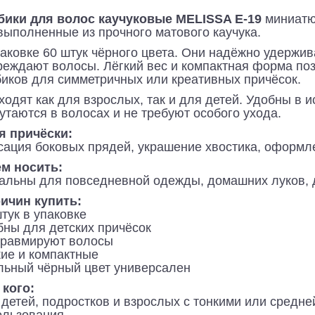
бики для волос каучуковые MELISSA E-19
миниатю
выполненные из прочного матового каучука.
аковке 60 штук чёрного цвета. Они надёжно удержив
реждают волосы. Лёгкий вес и компактная форма поз
биков для симметричных или креативных причёсок.
одят как для взрослых, так и для детей. Удобны в 
утаются в волосах и не требуют особого ухода.
я причёски:
сация боковых прядей, украшение хвостика, оформле
ем носить:
альны для повседневной одежды, домашних луков, де
ричин купить:
тук в упаковке
бны для детских причёсок
травмируют волосы
кие и компактные
льный чёрный цвет универсален
 кого:
 детей, подростков и взрослых с тонкими или средн