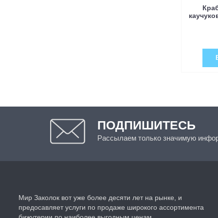
Краб
каучуко
ПОДПИШИТЕСЬ
Рассылаем только значимую инфо
Мир Заколок вот уже более десяти лет на рынке, и
предосавляет услуги по продаже широкого ассортимента
бижутерии по наиболее выгодным ценам.