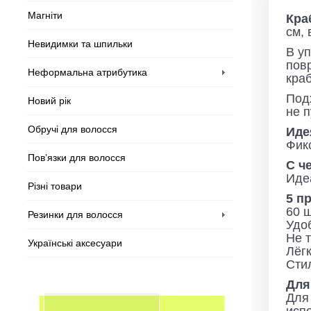
Магніти
Кра
см, 
Невидимки та шпильки
В уп
пов
Неформальна атрибутика
кра
Подх
Новий рік
не п
Обручі для волосся
Иде
Фик
Пов’язки для волосся
С ч
Иде
Різні товари
5 п
60 ш
Резинки для волосся
Удо
Не 
Українські аксесуари
Лёг
Сти
Для
Для