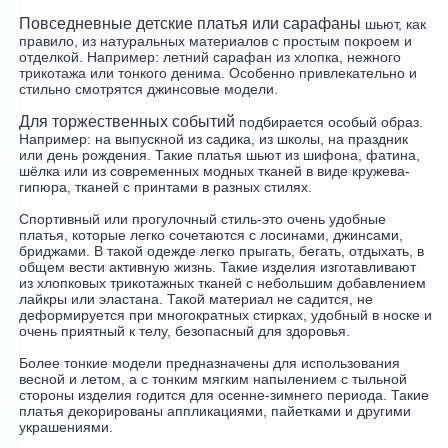
Повседневные детские платья или сарафаны
шьют, как
правило, из натуральных материалов с простым покроем и
отделкой. Например: летний сарафан из хлопка, нежного
трикотажа или тонкого денима. Особенно привлекательно и
стильно смотрятся джинсовые модели.
Для торжественных событий
подбирается особый образ.
Например: на выпускной из садика, из школы, на праздник
или день рождения. Такие платья шьют из шифона, фатина,
шёлка или из современных модных тканей в виде кружева-
гипюра, тканей с принтами в разных стилях.
Спортивный или прогулочный стиль-это очень удобные
платья, которые легко сочетаются с лосинами, джинсами,
бриджами. В такой одежде легко прыгать, бегать, отдыхать, в
общем вести активную жизнь. Такие изделия изготавливают
из хлопковых трикотажных тканей с небольшим добавлением
лайкры или эластана. Такой материал не садится, не
деформируется при многократных стирках, удобный в носке и
очень приятный к телу, безопасный для здоровья.
Более тонкие модели предназначены для использования
весной и летом, а с тонким мягким напылением с тыльной
стороны изделия годится для осенне-зимнего периода. Такие
платья декорированы аппликациями, пайетками
и другими
украшениями.