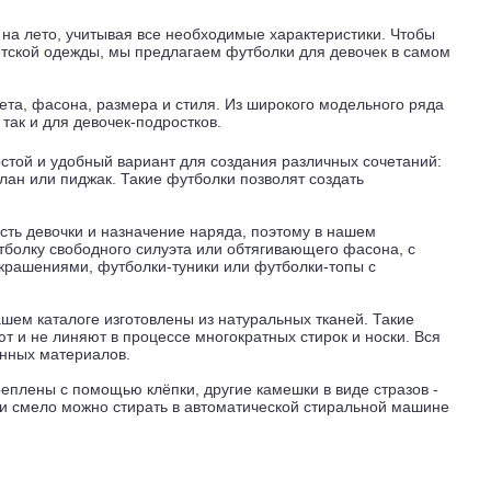
 на лето, учитывая все необходимые характеристики. Чтобы
тской одежды, мы предлагаем футболки для девочек в самом
ета, фасона, размера и стиля. Из широкого модельного ряда
так и для девочек-подростков.
остой и удобный вариант для создания различных сочетаний:
лан или пиджак. Такие футболки позволят создать
сть девочки и назначение наряда, поэтому в нашем
тболку свободного силуэта или обтягивающего фасона, с
крашениями, футболки-туники или футболки-топы с
шем каталоге изготовлены из натуральных тканей. Такие
т и не линяют в процессе многократных стирок и носки. Вся
енных материалов.
плены с помощью клёпки, другие камешки в виде стразов -
и смело можно стирать в автоматической стиральной машине