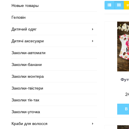
Новые товары
Геловін
Дитячий одяг
Дитячі аксесуари
Заколки-автомати
Заколки-банани
Заколки монтера
Фут
Заколки-твістери
2
Заколки тік-так
В
Заколки-уточка
Краби для волосся