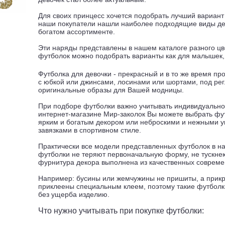
Для своих принцесс хочется подобрать лучший вариант
наши покупатели нашли наиболее подходящие виды де
богатом ассортименте.
Эти наряды представлены в нашем каталоге разного цв
футболок можно подобрать варианты как для малышек, 
Футболка для девочки - прекрасный и в то же время пр
с юбкой или джинсами, лосинами или шортами, под рег
оригинальные образы для Вашей модницы.
При подборе футболки важно учитывать индивидуально
интернет-магазине Мир-заколок Вы можете выбрать фу
ярким и богатым декором или неброскими и нежными у
завязками в спортивном стиле.
Практически все модели представленных футболок в на
футболки не теряют первоначальную форму, не тускнею
фурнитура декора выполнена из качественных соврем
Например: бусины или жемчужины не пришиты, а прикре
приклеены специальным клеем, поэтому такие футболк
без ущерба изделию.
Что нужно учитывать при покупке футболки: