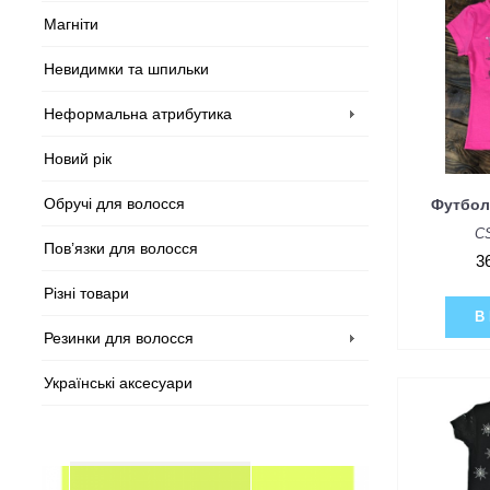
Магніти
Невидимки та шпильки
Неформальна атрибутика
Новий рік
Обручі для волосся
Футбол
C
Пов’язки для волосся
3
Різні товари
В
Резинки для волосся
Українські аксесуари