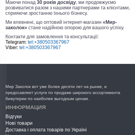
Маючи понад
30 років досвіду
, ми продовжуємо
розвиватися разом з нашими партнерами та клієнтами,
сприяючи зростанню їхнього бізнесу.
Ми впевнені, що оптовий інтернет-магазин
«Мир-
заколок»
стане надійною опорою для вашого успіху.
Контакти для замовлення та консультації:
Telegram:
tel:+380503367967
Viber:
tel:+380503367967
Мир Заколок вот уже более десяти лет на рынке, и
предосавляет услуги по продаже широкого ассортимента
бижутерии по наиболее выгодным ценам.
ИНФОРМАЦИЯ
Відгуки
Нові товари
Доставка і оплата товарів по Україні