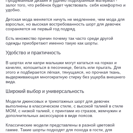
Продуманный дизайн и удачно подобранный материал -
залог того, что ребёнок будет чувствовать
себя комфортно и
удобно.
Детская мода меняется ничуть не медленнее, чем мода для
взрослых, но высокая востребованность шорт для девочек
сохраняется не первый год подряд.
Есть множество причин почему так часто среди другой
одежды приобретают именно такую как шорты.
Удобство и практичность
В шортах или капри малышки могут кататься на горках и
качелях, копошиться в песочнице, бегать или прыгать. Для
этого и подбирается лёгкая, тянущаяся, но прочная ткань,
выдерживающая многократную стирку без ущерба внешнего
вида.
Широкий выбор и универсальность
Модели джинсовых и трикотажных шорт для девочек
выполнены в классическом стиле, с высокой талией в стиле
МОМ, с низкой талией, с принтами из стразов, жемчужин и
дополнительных аксессуаров в виде поясов.
Классические модели представлены в разной цветовой
гамме. Такие шорты подходят для похода в гости, для