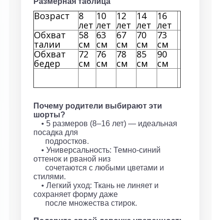
Размерная таблица
Возраст
8
10
12
14
16
лет
лет
лет
лет
лет
Обхват
58
63
67
70
73
талии
см
см
см
см
см
Обхват
72
76
78
85
90
бедер
см
см
см
см
см
Почему родители выбирают эти
шорты?
• 5 размеров (8–16 лет) — идеальная
посадка для
подростков.
• Универсальность: Темно-синий
оттенок и рваной низ
сочетаются с любыми цветами и
стилями.
• Легкий уход: Ткань не линяет и
сохраняет форму даже
после множества стирок.