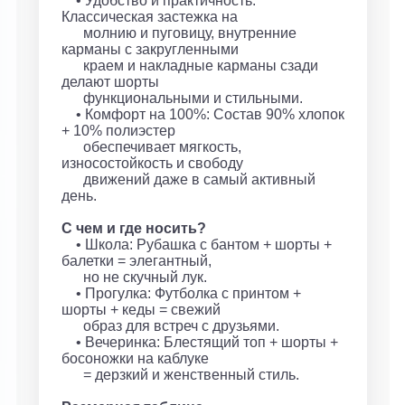
• Удобство и практичность:
Классическая застежка на
молнию и пуговицу, внутренние
карманы с закругленными
краем и накладные карманы сзади
делают шорты
функциональными и стильными.
• Комфорт на 100%: Состав 90% хлопок
+ 10% полиэстер
обеспечивает мягкость,
износостойкость и свободу
движений даже в самый активный
день.
С чем и где носить?
• Школа: Рубашка с бантом + шорты +
балетки = элегантный,
но не скучный лук.
• Прогулка: Футболка с принтом +
шорты + кеды = свежий
образ для встреч с друзьями.
• Вечеринка: Блестящий топ + шорты +
босоножки на каблуке
= дерзкий и женственный стиль.