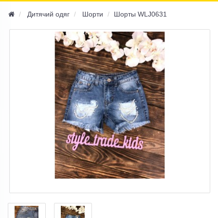
navi
Дитячий одяг
Шорти
Шорты WLJ0631