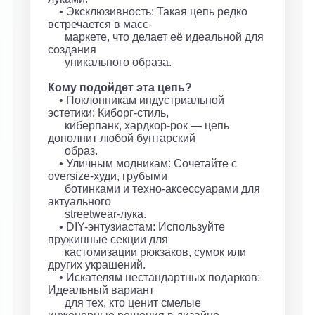
• Эксклюзивность: Такая цепь редко
встречается в масс-
маркете, что делает её идеальной для
создания
уникального образа.
Кому подойдет эта цепь?
• Поклонникам индустриальной
эстетики: Киборг-стиль,
киберпанк, хардкор-рок — цепь
дополнит любой бунтарский
образ.
• Уличным модникам: Сочетайте с
oversize-худи, грубыми
ботинками и техно-аксессуарами для
актуального
streetwear-лука.
• DIY-энтузиастам: Используйте
пружинные секции для
кастомизации рюкзаков, сумок или
других украшений.
• Искателям нестандартных подарков:
Идеальный вариант
для тех, кто ценит смелые