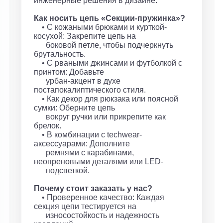
инженерные решения в дизайне.
Как носить цепь «Секции-пружинка»?
• С кожаными брюками и курткой-
косухой: Закрепите цепь на
боковой петле, чтобы подчеркнуть
брутальность.
• С рваными джинсами и футболкой с
принтом: Добавьте
урбан-акцент в духе
постапокалиптического стиля.
• Как декор для рюкзака или поясной
сумки: Оберните цепь
вокруг ручки или прикрепите как
брелок.
• В комбинации с techwear-
аксессуарами: Дополните
ремнями с карабинами,
неопреновыми деталями или LED-
подсветкой.
Почему стоит заказать у нас?
• Проверенное качество: Каждая
секция цепи тестируется на
износостойкость и надежность